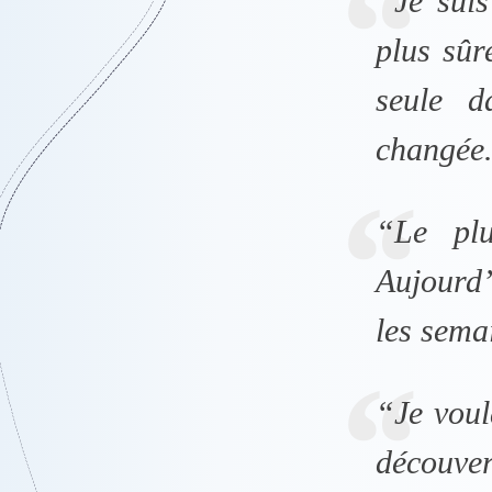
“Je suis
plus sûr
seule d
changée.
“Le plu
Aujourd’
les sema
“Je voul
découve