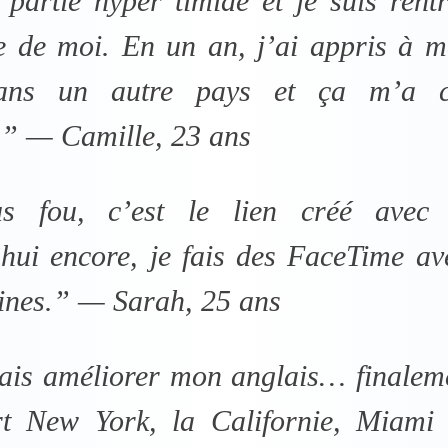
 partie hyper timide et je suis ren
e de moi. En un an, j’ai appris à m
ans un autre pays et ça m’a c
” — Camille, 23 ans
s fou, c’est le lien créé avec l
hui encore, je fais des FaceTime av
ines.” — Sarah, 25 ans
ais améliorer mon anglais… finaleme
rt New York, la Californie, Miami