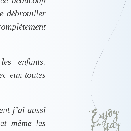
trée beaucoup
e débrouiller
omplètement
es enfants.
ec eux toutes
nt j’ai aussi
 et même les