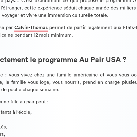
 le pays… C’est exactement ce que propose le programme Au
 l’étranger, cette expérience séduit chaque année des milliers
voyager et vivre une immersion culturelle totale.
sé par
Calvin-Thomas
permet de partir légalement aux États-U
ricaine pendant 12 mois minimum.
actement le programme Au Pair USA ?
le : vous vivez chez une famille américaine et vous vous o
, la famille vous loge, vous nourrit, prend en charge plusieu
nt de poche chaque semaine.
ne fille au pair peut :
ants à l’école,
tés,
rs,