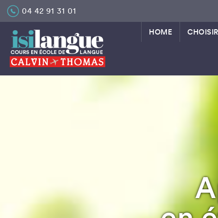
Skip
04 42 91 31 01
to
content
HOME
CHOISIR
A
en é