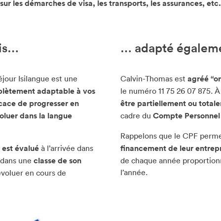
sur les démarches de visa, les transports, les assurances, etc.
ais…
… adapté égaleme
éjour Isilangue est une
Calvin-Thomas est
agréé “o
lètement adaptable à vos
le numéro 11 75 26 07 875. À 
cace de progresser en
être partiellement ou total
oluer dans la langue
cadre du
Compte Personnel
Rappelons que le CPF perme
 est évalué
à l’arrivée dans
financement de leur entrep
é dans une
classe de son
de chaque année proportionn
l’année.
évoluer en cours de