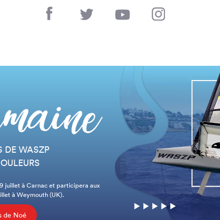
 DE WASZP
COULEURS
 juillet à Carnac et participera aux
illet à Weymouth (UK).
ns de Noé