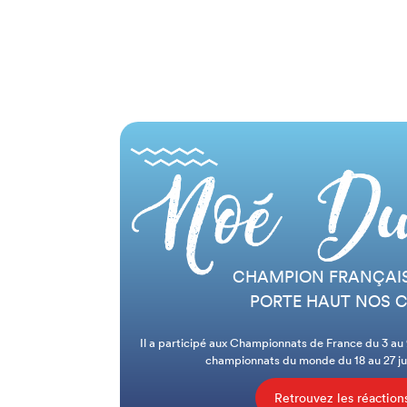
CHAMPION FRANÇAIS
PORTE HAUT NOS 
Il a participé aux Championnats de France du 3 au 9
championnats du monde du 18 au 27 ju
Retrouvez les réactio