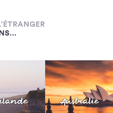
L’ÉTRANGER
ONS…
rlande
Australie