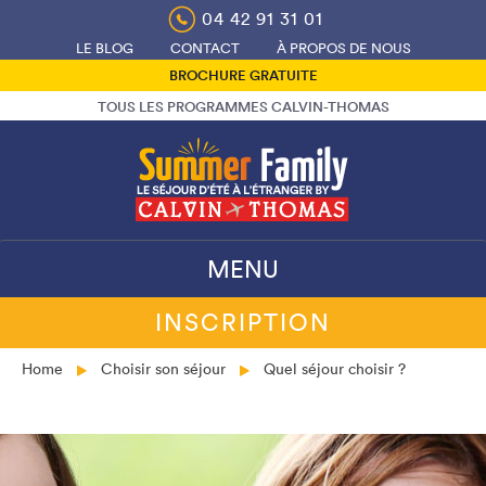
Skip
04 42 91 31 01
to
LE BLOG
CONTACT
À PROPOS DE NOUS
content
BROCHURE GRATUITE
TOUS LES PROGRAMMES CALVIN-THOMAS
MENU
INSCRIPTION
Home
Choisir son séjour
Quel séjour choisir ?