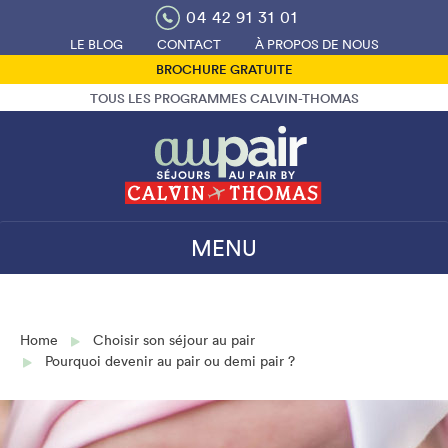
Skip
04 42 91 31 01
to
LE BLOG
CONTACT
À PROPOS DE NOUS
content
BROCHURE GRATUITE
TOUS LES PROGRAMMES CALVIN-THOMAS
MENU
Home
Choisir son séjour au pair
Pourquoi devenir au pair ou demi pair ?