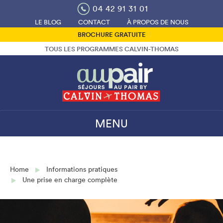
Skip
04 42 91 31 01
to
LE BLOG
CONTACT
À PROPOS DE NOUS
content
BROCHURE GRATUITE
TOUS LES PROGRAMMES CALVIN-THOMAS
MENU
Home
Informations pratiques
Une prise en charge complète