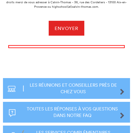
droits merci de vous adresser à Calvin-Thomas - 36, rue des Cordeliers - 13100 Aix-en-
Provence ou highschool(at)calvin-thomas.com.
LES RÉUNIONS ET CONSEILLERS PRÈS DE
CHEZ VOUS
TOUTES LES RÉPONSES À VOS QUESTIONS
DANS NOTRE FAQ
LES SERVICES COMPLÉMENTAIRES