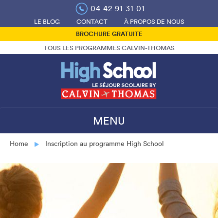
Skip
04 42 91 31 01
to
LE BLOG
CONTACT
À PROPOS DE NOUS
content
BROCHURE GRATUITE
TOUS LES PROGRAMMES CALVIN-THOMAS
MENU
Home
Inscription au programme High School