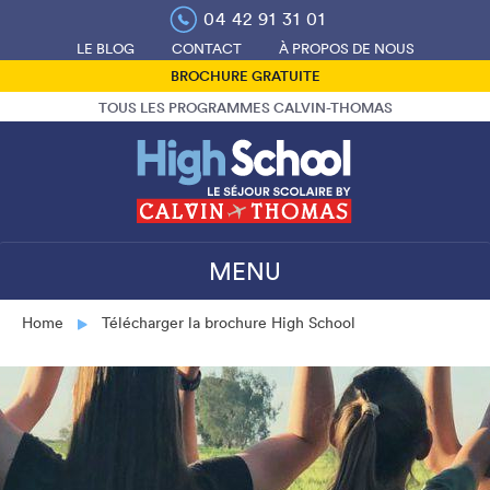
Skip
04 42 91 31 01
to
LE BLOG
CONTACT
À PROPOS DE NOUS
content
BROCHURE GRATUITE
TOUS LES PROGRAMMES CALVIN-THOMAS
MENU
Home
Télécharger la brochure High School