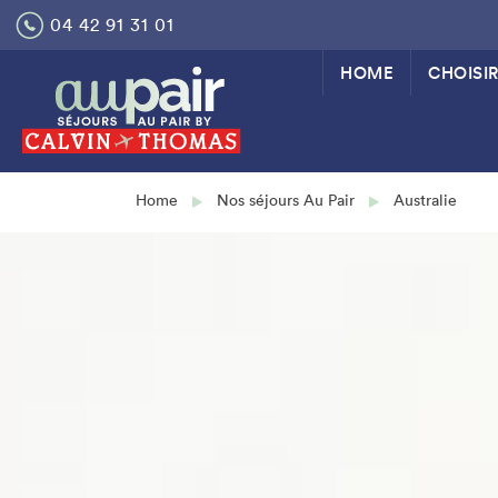
Skip
04 42 91 31 01
to
content
HOME
CHOISIR
Home
Nos séjours Au Pair
Australie