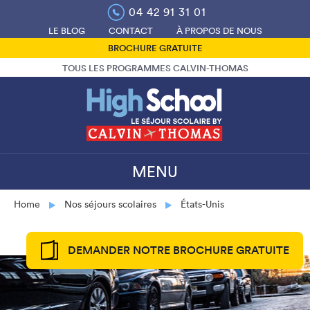
Skip
04 42 91 31 01
to
LE BLOG
CONTACT
À PROPOS DE NOUS
content
BROCHURE GRATUITE
TOUS LES PROGRAMMES CALVIN-THOMAS
MENU
Home
Nos séjours scolaires
États-Unis
DEMANDER NOTRE BROCHURE GRATUITE