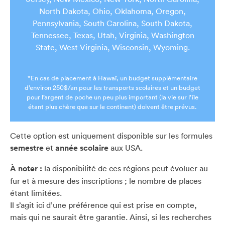
North Dakota, Ohio, Oklahoma, Oregon,
Pennsylvania, South Carolina, South Dakota,
Tennessee, Texas, Utah, Virginia, Washington
State, West Virginia, Wisconsin, Wyoming.
*En cas de placement à Hawaï, un budget supplémentaire
d’environ 250$/an pour les transports scolaires et un budget
pour l’argent de poche un peu plus important (la vie sur l’île
étant plus chère que sur le continent) doivent être prévus.
Cette option est uniquement disponible sur les formules
semestre
et
année scolaire
aux USA.
À noter :
la disponibilité de ces régions peut évoluer au
fur et à mesure des inscriptions ; le nombre de places
étant limitées.
Il s’agit ici d’une préférence qui est prise en compte,
mais qui ne saurait être garantie. Ainsi, si les recherches