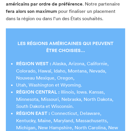
américains par ordre de préférence
. Notre partenaire
fera alors son maximum
pour finaliser un placement
dans la région ou dans l’un des États souhaités.
LES RÉGIONS AMÉRICAINES QUI PEUVENT
ÊTRE CHOISIES…
RÉGION WEST :
Alaska, Arizona, Californie,
Colorado, Hawaï, Idaho, Montana, Nevada,
Nouveau Mexique, Oregon,
Utah, Washington et Wyoming.
RÉGION CENTRAL :
Illinois, Iowa. Kansas,
Minnesota, Missouri, Nebraska, North Dakota,
South Dakota et Wisconsin.
RÉGION EAST :
Connecticut, Delaware,
Kentucky, Maine, Maryland, Massachusetts,
Michigan, New Hampshire, North Carolina, New