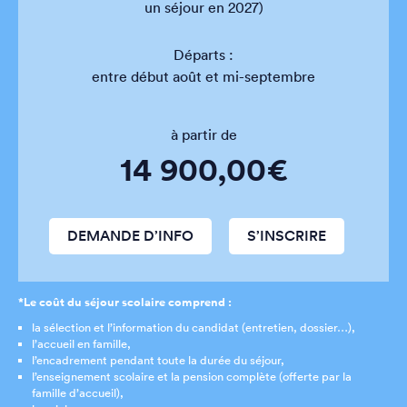
un séjour en 2027)
Départs :
entre début août et mi-septembre
à partir de
14 900,00€
DEMANDE D’INFO
S’INSCRIRE
*Le coût du séjour scolaire comprend :
la sélection et l’information du candidat (entretien, dossier…),
l’accueil en famille,
l’encadrement pendant toute la durée du séjour,
l’enseignement scolaire et la pension complète (offerte par la
famille d’accueil),