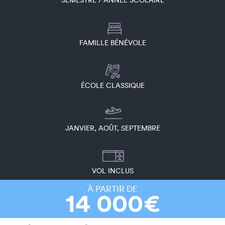
SEMESTRE / ANNÉE SCOLAIRE
FAMILLE BÉNÉVOLE
ÉCOLE CLASSIQUE
JANVIER, AOÛT, SEPTEMBRE
VOL INCLUS
À PARTIR DE
14 000€