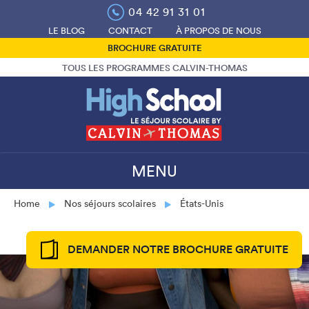
Skip
04 42 91 31 01
to
LE BLOG
CONTACT
À PROPOS DE NOUS
content
BROCHURE GRATUITE
TOUS LES PROGRAMMES CALVIN-THOMAS
MENU
Home
Nos séjours scolaires
États-Unis
DEMANDER NOTRE BROCHURE GRATUITE