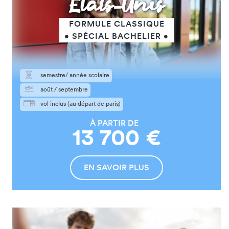
États-Unis
FORMULE CLASSIQUE
• SPÉCIAL BACHELIER •
semestre/ année scolaire
août / septembre
vol inclus (au départ de paris)
À PARTIR DE
13 700 €
EN SAVOIR PLUS