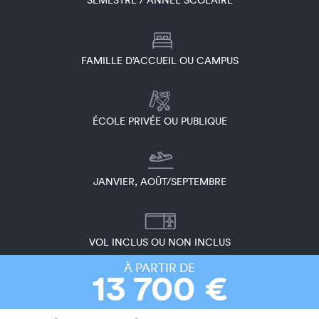
SEMESTRE / ANNÉE SCOLAIRE
FAMILLE D’ACCUEIL OU CAMPUS
ÉCOLE PRIVÉE OU PUBLIQUE
JANVIER, AOÛT/SEPTEMBRE
VOL INCLUS OU NON INCLUS
À PARTIR DE
13 700 €