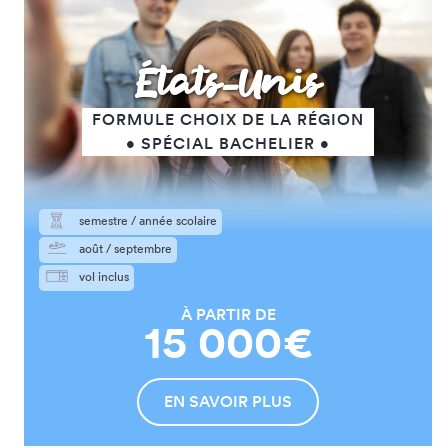
États-Unis
FORMULE CHOIX DE LA RÉGION
• SPÉCIAL BACHELIER •
semestre / année scolaire
août / septembre
vol inclus
À PARTIR DE
15 000€
EN SAVOIR PLUS