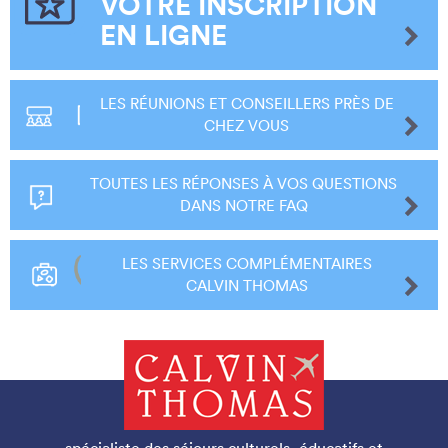
VOTRE INSCRIPTION
EN LIGNE
LES RÉUNIONS ET CONSEILLERS PRÈS DE
CHEZ VOUS
TOUTES LES RÉPONSES À VOS QUESTIONS
DANS NOTRE FAQ
LES SERVICES COMPLÉMENTAIRES
CALVIN THOMAS
spécialiste des séjours culturels, éducatifs et