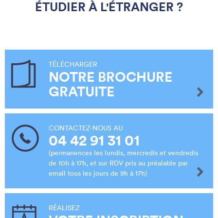
ÉTUDIER À L'ÉTRANGER ?
TÉLÉCHARGER
NOTRE BROCHURE
GRATUITE
CONTACTEZ-NOUS AU
04 42 91 31 01
(permanences les lundis, mercredis et vendredis
de 10h à 17h, et sur RDV pris au préalable par
email tous les jours de 9h à 17h)
RÉALISEZ