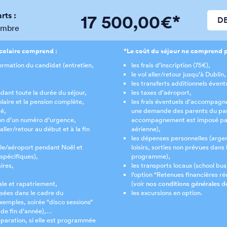
rts :
17 500,00€*
D
embre
scolaire comprend :
*Le coût du séjour ne comprend p
nformation du candidat (entretien,
les frais d’inscription (75€),
le vol aller/retour jusqu’à Dublin,
les transferts additionnels évent
ant toute la durée du séjour,
les taxes d’aéroport,
laire et la pension complète,
les frais éventuels d’accompagn
sé,
une demande des parents du part
ion d’un numéro d’urgence,
accompagnement est imposé pa
 aller/retour au début et à la fin
aérienne),
les dépenses personnelles (arge
ille/aéroport pendant Noël et
loisirs, sorties non prévues dans
spécifiques),
programme),
ires,
les transports locaux (school bus
,
l’option “Retenues financières ré
ale et rapatriement,
(voir
nos conditions générales d
osées dans le cadre du
les excursions en option.
emples, soirée “disco sessions”
 de fin d’année),…
paration, si elle est programmée