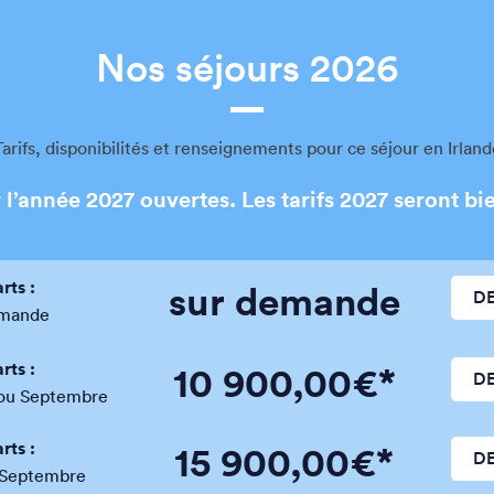
Nos séjours 2026
Tarifs, disponibilités et renseignements pour ce séjour en Irland
 l’année 2027 ouvertes. Les tarifs 2027 seront bi
rts :
sur demande
D
emande
rts :
10 900,00€*
D
l ou Septembre
rts :
15 900,00€*
D
 Septembre