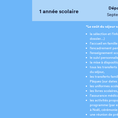
Dépa
1 année scolaire
Sept
*Le coût du séjour 
la sélection et l’i
dossier…)
l’accueil en famille
l’encadrement pend
l’enseignement sco
le suivi personnali
la mise à disposit
tous les transferts
du séjour,
les transferts fam
Pâques (sur dates 
les uniformes scola
les livres scolaires
l’assurance médic
les activités prop
programme (par ex
à Noël, cérémonie
une réunion de pré