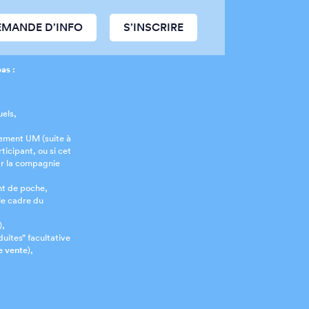
EMANDE D’INFO
S’INSCRIRE
as :
uels,
ement UM (suite à
icipant, ou si cet
r la compagnie
nt de poche,
 le cadre du
),
duites” facultative
e vente
),