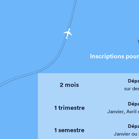
Inscriptions pour
Dépa
2 mois
sur d
Dépa
1 trimestre
Janvier, Avri
Dépa
1 semestre
Janvier ou