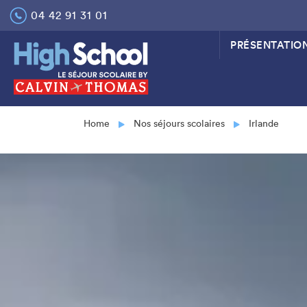
Skip
04 42 91 31 01
to
content
PRÉSENTATIO
Home
Nos séjours scolaires
Irlande