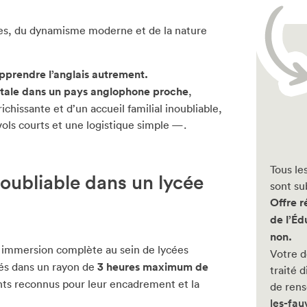
tiques, du dynamisme moderne et de la nature
pprendre l’anglais autrement.
tale dans un pays anglophone proche
,
chissante et d’un accueil familial inoubliable,
ols courts et une logistique simple —.
Tous le
oubliable dans un lycée
sont su
Offre r
de l’Éd
non.
 immersion complète au sein de lycées
Votre d
ués dans un rayon de
3 heures maximum de
traité 
nts reconnus pour leur encadrement et la
de rens
les-fau